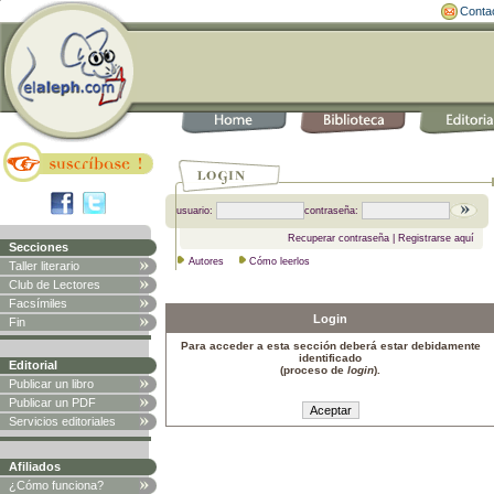
Conta
usuario:
contraseña:
Recuperar contraseña
|
Registrarse aquí
Secciones
Autores
Cómo leerlos
Taller literario
Club de Lectores
Facsímiles
Login
Fin
Para acceder a esta sección deberá estar debidamente
identificado
Editorial
(proceso de
login
).
Publicar un libro
Publicar un PDF
Servicios editoriales
Afiliados
¿Cómo funciona?