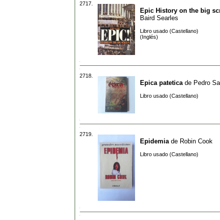
2717.
Epic History on the big s
Baird Searles
Libro usado (Castellano)
(Inglés)
2718.
Epica patetica
de
Pedro Sa
Libro usado (Castellano)
2719.
Epidemia
de
Robin Cook
Libro usado (Castellano)