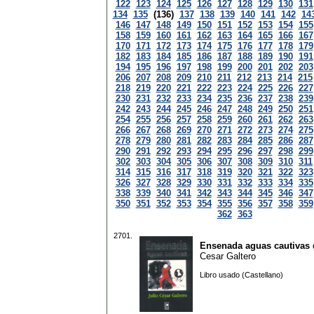
122
123
124
125
126
127
128
129
130
131
134
135
(136)
137
138
139
140
141
142
14
146
147
148
149
150
151
152
153
154
155
158
159
160
161
162
163
164
165
166
167
170
171
172
173
174
175
176
177
178
179
182
183
184
185
186
187
188
189
190
191
194
195
196
197
198
199
200
201
202
203
206
207
208
209
210
211
212
213
214
215
218
219
220
221
222
223
224
225
226
227
230
231
232
233
234
235
236
237
238
239
242
243
244
245
246
247
248
249
250
251
254
255
256
257
258
259
260
261
262
263
266
267
268
269
270
271
272
273
274
275
278
279
280
281
282
283
284
285
286
287
290
291
292
293
294
295
296
297
298
299
302
303
304
305
306
307
308
309
310
311
314
315
316
317
318
319
320
321
322
323
326
327
328
329
330
331
332
333
334
335
338
339
340
341
342
343
344
345
346
347
350
351
352
353
354
355
356
357
358
359
362
363
2701.
Ensenada aguas cautivas
Cesar Galtero
Libro usado (Castellano)