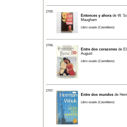
2705.
Entonces y ahora
de
W. S
Maugham
Libro usado (Castellano)
2706.
Entre dos corazones
de
El
August
Libro usado (Castellano)
2707.
Entre dos mundos
de
Her
Libro usado (Castellano)