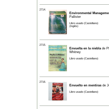
2714.
Environmental Manageme
Pallister
Libro usado (Castellano)
(Inglés)
2715.
Envuelta en la niebla
de
Ph
Whitney
Libro usado (Castellano)
2716.
Envuelto en mentiras
de
J
Libro usado (Castellano)