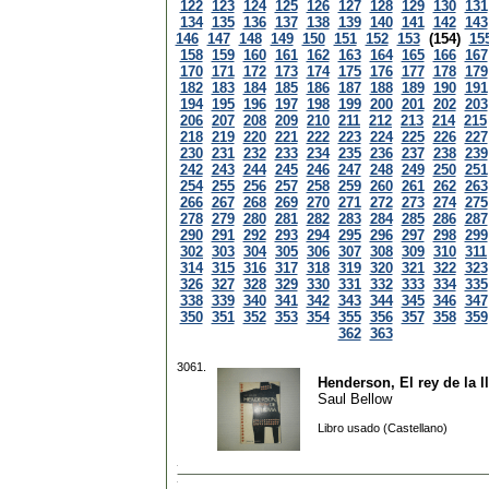
122
123
124
125
126
127
128
129
130
131
134
135
136
137
138
139
140
141
142
143
146
147
148
149
150
151
152
153
(154)
15
158
159
160
161
162
163
164
165
166
167
170
171
172
173
174
175
176
177
178
179
182
183
184
185
186
187
188
189
190
191
194
195
196
197
198
199
200
201
202
203
206
207
208
209
210
211
212
213
214
215
218
219
220
221
222
223
224
225
226
227
230
231
232
233
234
235
236
237
238
239
242
243
244
245
246
247
248
249
250
251
254
255
256
257
258
259
260
261
262
263
266
267
268
269
270
271
272
273
274
275
278
279
280
281
282
283
284
285
286
287
290
291
292
293
294
295
296
297
298
299
302
303
304
305
306
307
308
309
310
311
314
315
316
317
318
319
320
321
322
323
326
327
328
329
330
331
332
333
334
335
338
339
340
341
342
343
344
345
346
347
350
351
352
353
354
355
356
357
358
359
362
363
3061.
Henderson, El rey de la l
Saul Bellow
Libro usado (Castellano)