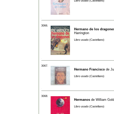
Libro usado (Castellano)
3066.
Hermano de los dragone
Harrington
Libro usado (Castellano)
3067.
Hermano Francisco
de
Ju
Libro usado (Castellano)
3068.
Hermanos
de
William Gol
Libro usado (Castellano)