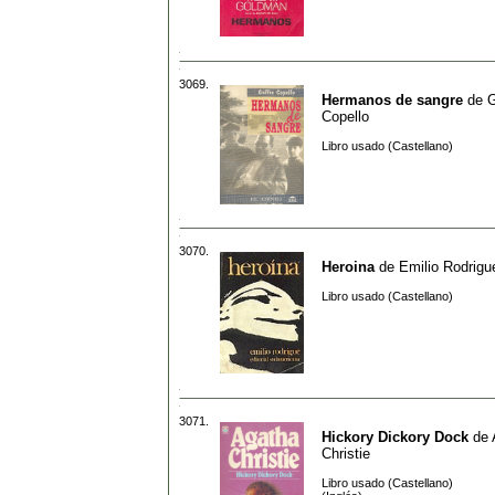
3069.
Hermanos de sangre
de
G
Copello
Libro usado (Castellano)
3070.
Heroina
de
Emilio Rodrigu
Libro usado (Castellano)
3071.
Hickory Dickory Dock
de
Christie
Libro usado (Castellano)