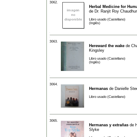
3062.
Herbal Medicine for Hum
de
Dr. Ranjit Roy Chaudhu
Libro usado (Castellano)
(Inglés)
3063.
Hereward the wake
de
Cha
Kingsley
Libro usado (Castellano)
(Inglés)
3064.
Hermanas
de
Danielle Ste
Libro usado (Castellano)
3065.
Hermanas y extrañas
de
Slyke