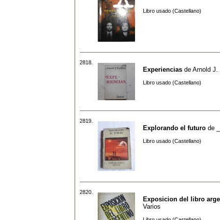
Libro usado (Castellano)
2818.
Experiencias
de
Arnold J.
Libro usado (Castellano)
2819.
Explorando el futuro
de
_
Libro usado (Castellano)
2820.
Exposicion del libro arg
Varios
Libro usado (Castellano)