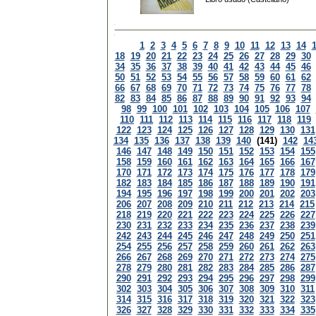
1
2
3
4
5
6
7
8
9
10
11
12
13
14
18
19
20
21
22
23
24
25
26
27
28
29
30
34
35
36
37
38
39
40
41
42
43
44
45
46
50
51
52
53
54
55
56
57
58
59
60
61
62
66
67
68
69
70
71
72
73
74
75
76
77
78
82
83
84
85
86
87
88
89
90
91
92
93
94
98
99
100
101
102
103
104
105
106
107
110
111
112
113
114
115
116
117
118
119
122
123
124
125
126
127
128
129
130
131
134
135
136
137
138
139
140
(141)
142
14
146
147
148
149
150
151
152
153
154
155
158
159
160
161
162
163
164
165
166
167
170
171
172
173
174
175
176
177
178
179
182
183
184
185
186
187
188
189
190
191
194
195
196
197
198
199
200
201
202
203
206
207
208
209
210
211
212
213
214
215
218
219
220
221
222
223
224
225
226
227
230
231
232
233
234
235
236
237
238
239
242
243
244
245
246
247
248
249
250
251
254
255
256
257
258
259
260
261
262
263
266
267
268
269
270
271
272
273
274
275
278
279
280
281
282
283
284
285
286
287
290
291
292
293
294
295
296
297
298
299
302
303
304
305
306
307
308
309
310
311
314
315
316
317
318
319
320
321
322
323
326
327
328
329
330
331
332
333
334
335