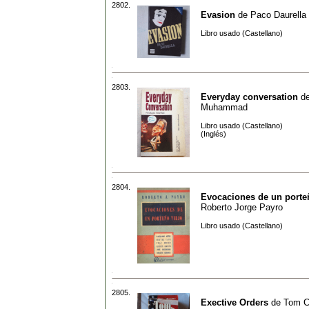
2802.
Evasion
de
Paco Daurella
Libro usado (Castellano)
2803.
Everyday conversation
d
Muhammad
Libro usado (Castellano)
(Inglés)
2804.
Evocaciones de un porte
Roberto Jorge Payro
Libro usado (Castellano)
2805.
Exective Orders
de
Tom C