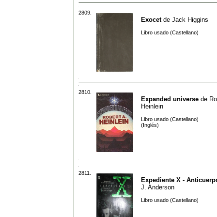
2809.
Exocet
de
Jack Higgins
Libro usado (Castellano)
2810.
Expanded universe
de
Ro
Heinlein
Libro usado (Castellano)
(Inglés)
2811.
Expediente X - Anticuerp
J. Anderson
Libro usado (Castellano)