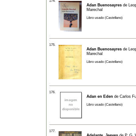
174.
Adan Buenosayres
de
Leo
Marechal
Libro usado (Castellano)
175.
Adan Buenosayres
de
Leo
Marechal
Libro usado (Castellano)
176.
Adan en Eden
de
Carlos F
Libro usado (Castellano)
177.
Adelante, Jeeves
de
P. G.