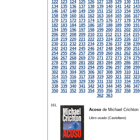
122
123
124
125
126
127
128
129
130
131
134
135
136
137
138
139
140
141
142
143
146
147
148
149
150
151
152
153
154
155
158
159
160
161
162
163
164
165
166
167
170
171
172
173
174
175
176
177
178
179
182
183
184
185
186
187
188
189
190
191
194
195
196
197
198
199
200
201
202
203
206
207
208
209
210
211
212
213
214
215
218
219
220
221
222
223
224
225
226
227
230
231
232
233
234
235
236
237
238
239
242
243
244
245
246
247
248
249
250
251
254
255
256
257
258
259
260
261
262
263
266
267
268
269
270
271
272
273
274
275
278
279
280
281
282
283
284
285
286
287
290
291
292
293
294
295
296
297
298
299
302
303
304
305
306
307
308
309
310
311
314
315
316
317
318
319
320
321
322
323
326
327
328
329
330
331
332
333
334
335
338
339
340
341
342
343
344
345
346
347
350
351
352
353
354
355
356
357
358
359
362
363
161.
Acoso
de
Michael Crichton
Libro usado (Castellano)