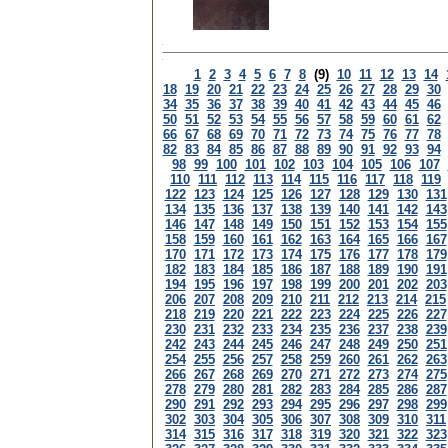
1
2
3
4
5
6
7
8
(9)
10
11
12
13
14
18
19
20
21
22
23
24
25
26
27
28
29
30
34
35
36
37
38
39
40
41
42
43
44
45
46
50
51
52
53
54
55
56
57
58
59
60
61
62
66
67
68
69
70
71
72
73
74
75
76
77
78
82
83
84
85
86
87
88
89
90
91
92
93
94
98
99
100
101
102
103
104
105
106
107
110
111
112
113
114
115
116
117
118
119
122
123
124
125
126
127
128
129
130
131
134
135
136
137
138
139
140
141
142
143
146
147
148
149
150
151
152
153
154
155
158
159
160
161
162
163
164
165
166
167
170
171
172
173
174
175
176
177
178
179
182
183
184
185
186
187
188
189
190
191
194
195
196
197
198
199
200
201
202
203
206
207
208
209
210
211
212
213
214
215
218
219
220
221
222
223
224
225
226
227
230
231
232
233
234
235
236
237
238
239
242
243
244
245
246
247
248
249
250
251
254
255
256
257
258
259
260
261
262
263
266
267
268
269
270
271
272
273
274
275
278
279
280
281
282
283
284
285
286
287
290
291
292
293
294
295
296
297
298
299
302
303
304
305
306
307
308
309
310
311
314
315
316
317
318
319
320
321
322
323