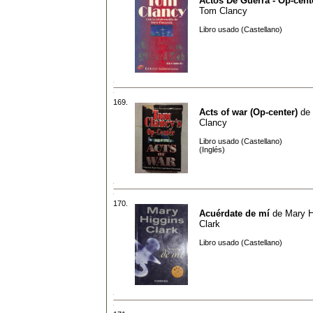
Actos De Guerra - Op-cente
Tom Clancy
Libro usado (Castellano)
169.
Acts of war (Op-center)
de
Clancy
Libro usado (Castellano)
(Inglés)
170.
Acuérdate de mí
de
Mary H
Clark
Libro usado (Castellano)