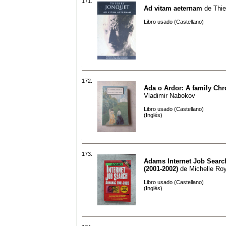
171.
Ad vitam aeternam
de
Thie
Libro usado (Castellano)
172.
Ada o Ardor: A family Chr
Vladimir Nabokov
Libro usado (Castellano)
(Inglés)
173.
Adams Internet Job Sear
(2001-2002)
de
Michelle Roy
Libro usado (Castellano)
(Inglés)