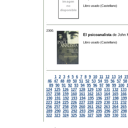
Libro usado (Castellano)
2300.
El psicoanalista
de
John 
Libro usado (Castellano)
1
2
3
4
5
6
7
8
9
10
11
12
13
14
1
46
47
48
49
50
51
52
53
54
55
56
57
58
89
90
91
92
93
94
95
96
97
98
99
100
124
125
126
127
128
129
130
131
132
133
157
158
159
160
161
162
163
164
165
166
190
191
192
193
194
195
196
197
198
199
223
224
225
226
227
228
229
230
231
232
256
257
258
259
260
261
262
263
264
265
289
290
291
292
293
294
295
296
297
298
322
323
324
325
326
327
328
329
330
331