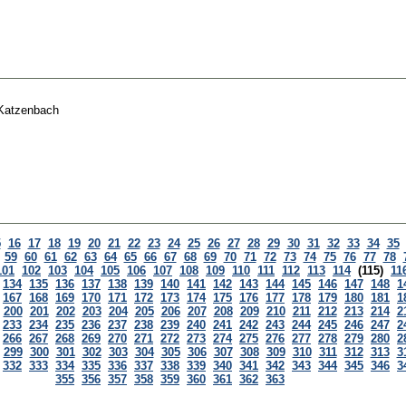
Katzenbach
5
16
17
18
19
20
21
22
23
24
25
26
27
28
29
30
31
32
33
34
35
59
60
61
62
63
64
65
66
67
68
69
70
71
72
73
74
75
76
77
78
101
102
103
104
105
106
107
108
109
110
111
112
113
114
(115)
11
134
135
136
137
138
139
140
141
142
143
144
145
146
147
148
1
167
168
169
170
171
172
173
174
175
176
177
178
179
180
181
1
200
201
202
203
204
205
206
207
208
209
210
211
212
213
214
2
233
234
235
236
237
238
239
240
241
242
243
244
245
246
247
2
266
267
268
269
270
271
272
273
274
275
276
277
278
279
280
2
299
300
301
302
303
304
305
306
307
308
309
310
311
312
313
3
332
333
334
335
336
337
338
339
340
341
342
343
344
345
346
3
355
356
357
358
359
360
361
362
363