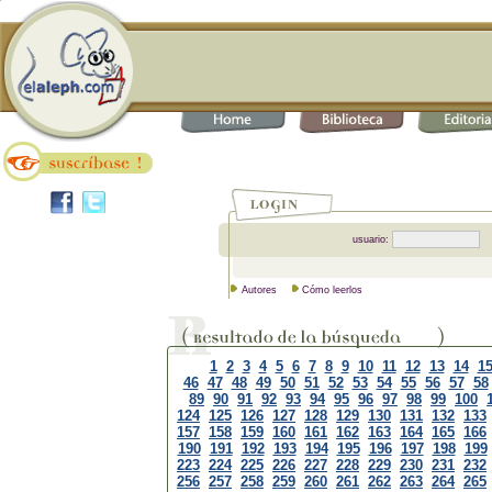
usuario:
Autores
Cómo leerlos
1
2
3
4
5
6
7
8
9
10
11
12
13
14
1
46
47
48
49
50
51
52
53
54
55
56
57
58
89
90
91
92
93
94
95
96
97
98
99
100
124
125
126
127
128
129
130
131
132
133
157
158
159
160
161
162
163
164
165
166
190
191
192
193
194
195
196
197
198
199
223
224
225
226
227
228
229
230
231
232
256
257
258
259
260
261
262
263
264
265