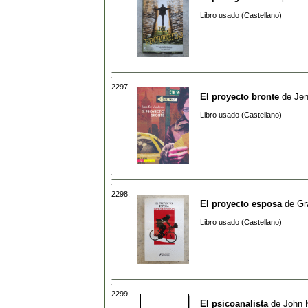
Libro usado (Castellano)
2297.
El proyecto bronte
de
Jen
Libro usado (Castellano)
2298.
El proyecto esposa
de
Gr
Libro usado (Castellano)
2299.
El psicoanalista
de
John 