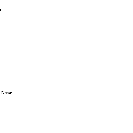
a
l Gibran