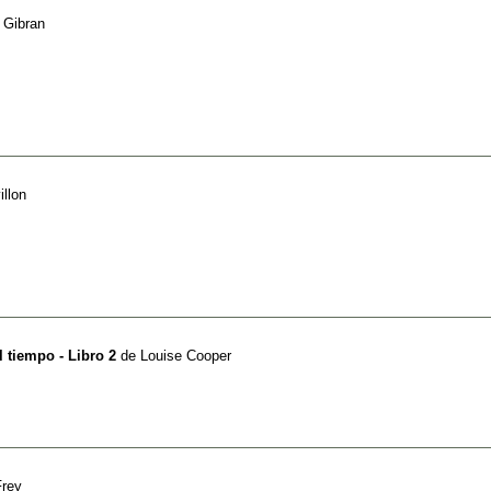
l Gibran
llon
l tiempo - Libro 2
de
Louise Cooper
Frey