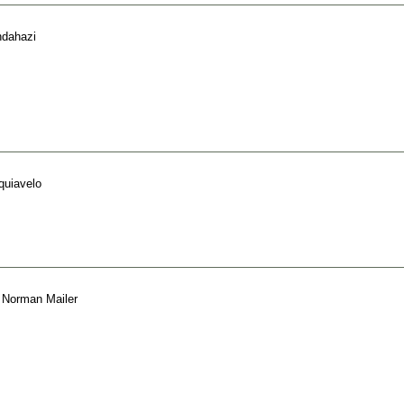
ndahazi
quiavelo
e
Norman Mailer