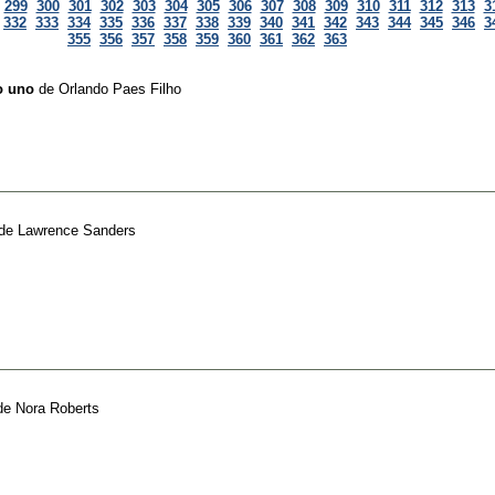
299
300
301
302
303
304
305
306
307
308
309
310
311
312
313
3
332
333
334
335
336
337
338
339
340
341
342
343
344
345
346
3
355
356
357
358
359
360
361
362
363
o uno
de
Orlando Paes Filho
de
Lawrence Sanders
de
Nora Roberts