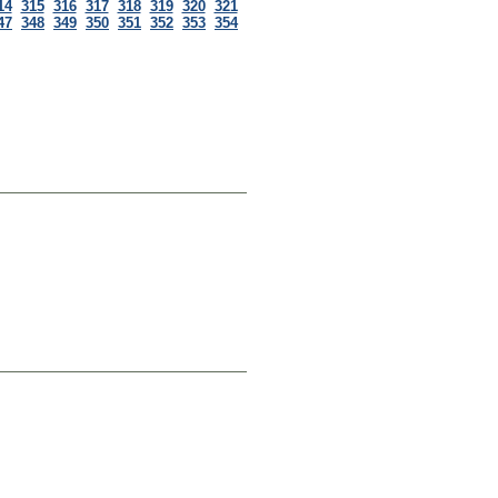
14
315
316
317
318
319
320
321
47
348
349
350
351
352
353
354