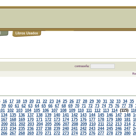
contraseña:
Re
5
16
17
18
19
20
21
22
23
24
25
26
27
28
29
30
31
32
33
34
35
59
60
61
62
63
64
65
66
67
68
69
70
71
72
73
74
75
76
77
78
101
102
103
104
105
106
107
108
109
110
111
112
113
114
(115)
11
134
135
136
137
138
139
140
141
142
143
144
145
146
147
148
1
167
168
169
170
171
172
173
174
175
176
177
178
179
180
181
1
200
201
202
203
204
205
206
207
208
209
210
211
212
213
214
2
233
234
235
236
237
238
239
240
241
242
243
244
245
246
247
2
266
267
268
269
270
271
272
273
274
275
276
277
278
279
280
2