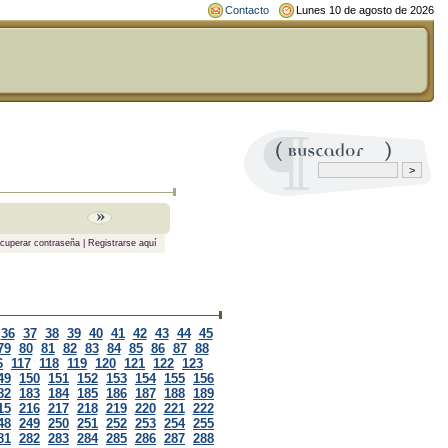
Contacto
Lunes 10 de agosto de 2026
cuperar contraseña
|
Registrarse aquí
36
37
38
39
40
41
42
43
44
45
79
80
81
82
83
84
85
86
87
88
6
117
118
119
120
121
122
123
49
150
151
152
153
154
155
156
82
183
184
185
186
187
188
189
15
216
217
218
219
220
221
222
48
249
250
251
252
253
254
255
81
282
283
284
285
286
287
288