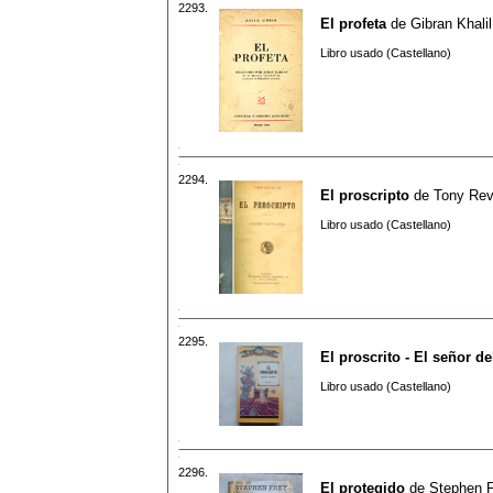
2293.
El profeta
de
Gibran Khali
Libro usado (Castellano)
2294.
El proscripto
de
Tony Revi
Libro usado (Castellano)
2295.
El proscrito - El señor de
Libro usado (Castellano)
2296.
El protegido
de
Stephen 