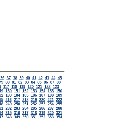
36
37
38
39
40
41
42
43
44
45
79
80
81
82
83
84
85
86
87
88
6
117
118
119
120
121
122
123
49
150
151
152
153
154
155
156
82
183
184
185
186
187
188
189
15
216
217
218
219
220
221
222
48
249
250
251
252
253
254
255
81
282
283
284
285
286
287
288
14
315
316
317
318
319
320
321
47
348
349
350
351
352
353
354