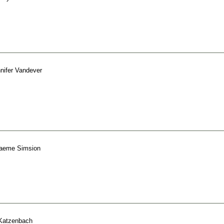
nifer Vandever
aeme Simsion
Katzenbach