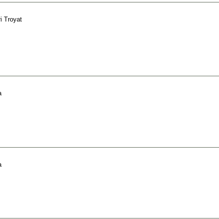
i Troyat
a
a