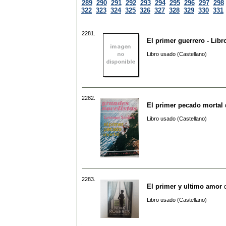
289
290
291
292
293
294
295
296
297
298
322
323
324
325
326
327
328
329
330
331
2281.
El primer guerrero - Libr
Libro usado (Castellano)
2282.
El primer pecado mortal
Libro usado (Castellano)
2283.
El primer y ultimo amor
Libro usado (Castellano)