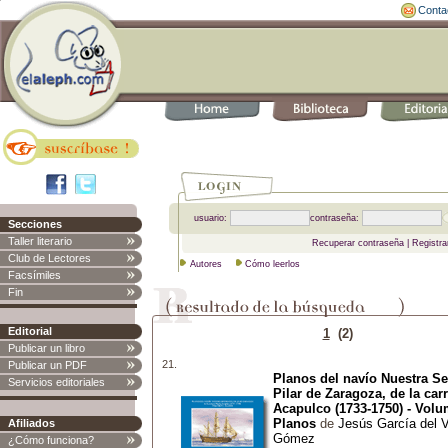
Conta
usuario:
contraseña:
Secciones
Taller literario
Recuperar contraseña
|
Registra
Club de Lectores
Autores
Cómo leerlos
Facsímiles
Fin
Editorial
1
(2)
Publicar un libro
21.
Publicar un PDF
Planos del navío Nuestra Se
Servicios editoriales
Pilar de Zaragoza, de la car
Acapulco (1733-1750) - Volu
Planos
de
Jesús García del V
Afiliados
Gómez
¿Cómo funciona?