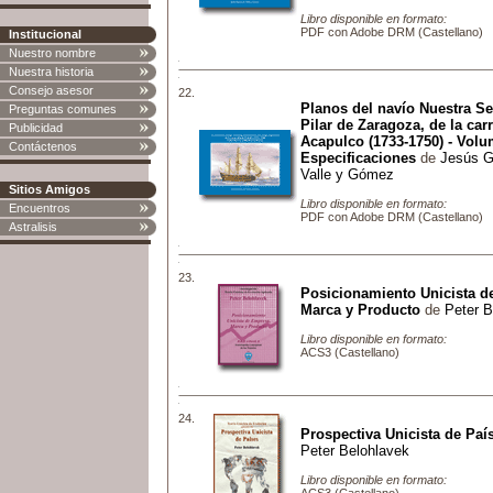
Libro disponible en formato:
PDF con Adobe DRM (Castellano)
Institucional
Nuestro nombre
Nuestra historia
Consejo asesor
22.
Planos del navío Nuestra Se
Preguntas comunes
Pilar de Zaragoza, de la car
Publicidad
Acapulco (1733-1750) - Volu
Contáctenos
Especificaciones
de
Jesús G
Valle y Gómez
Sitios Amigos
Libro disponible en formato:
Encuentros
PDF con Adobe DRM (Castellano)
Astralisis
23.
Posicionamiento Unicista d
Marca y Producto
de
Peter B
Libro disponible en formato:
ACS3 (Castellano)
24.
Prospectiva Unicista de Paí
Peter Belohlavek
Libro disponible en formato: