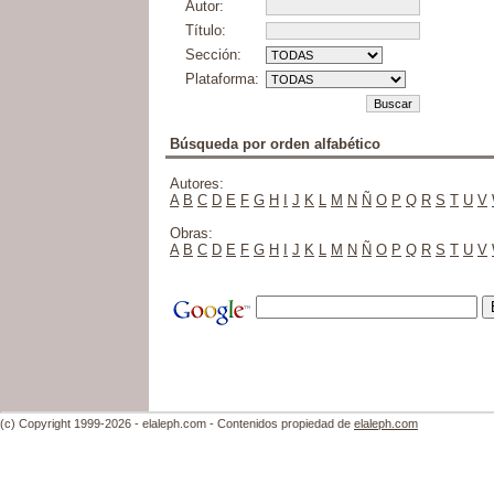
Autor:
Título:
Sección:
Plataforma:
Búsqueda por orden alfabético
Autores:
A
B
C
D
E
F
G
H
I
J
K
L
M
N
Ñ
O
P
Q
R
S
T
U
V
Obras:
A
B
C
D
E
F
G
H
I
J
K
L
M
N
Ñ
O
P
Q
R
S
T
U
V
(c) Copyright 1999-2026 - elaleph.com - Contenidos propiedad de
elaleph.com