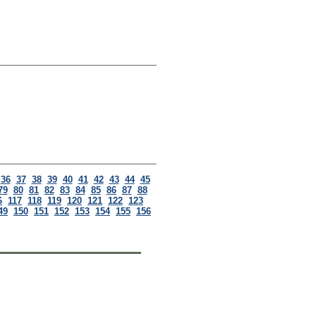
36
37
38
39
40
41
42
43
44
45
79
80
81
82
83
84
85
86
87
88
6
117
118
119
120
121
122
123
49
150
151
152
153
154
155
156