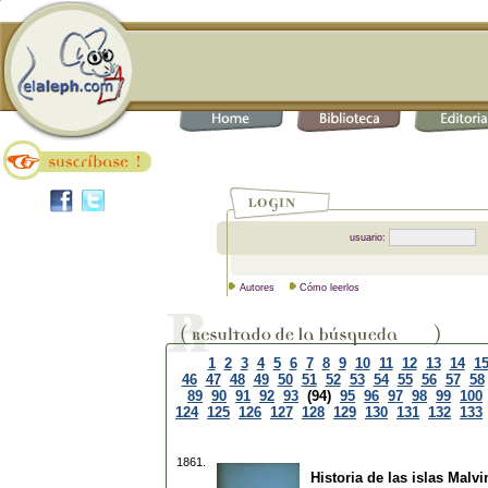
usuario:
Autores
Cómo leerlos
1
2
3
4
5
6
7
8
9
10
11
12
13
14
1
46
47
48
49
50
51
52
53
54
55
56
57
58
89
90
91
92
93
(94)
95
96
97
98
99
100
124
125
126
127
128
129
130
131
132
133
1861.
Historia de las islas Malvi