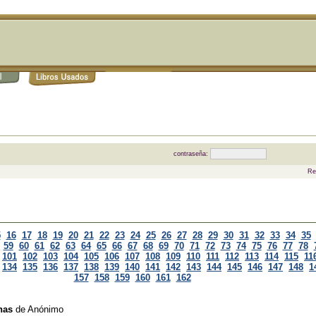
contraseña:
Re
5
16
17
18
19
20
21
22
23
24
25
26
27
28
29
30
31
32
33
34
35
59
60
61
62
63
64
65
66
67
68
69
70
71
72
73
74
75
76
77
78
101
102
103
104
105
106
107
108
109
110
111
112
113
114
115
11
134
135
136
137
138
139
140
141
142
143
144
145
146
147
148
1
157
158
159
160
161
162
nas
de
Anónimo