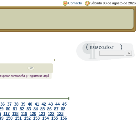
Contacto
Sábado 08 de agosto de 2026
cuperar contraseña
|
Registrarse aquí
36
37
38
39
40
41
42
43
44
45
79
80
81
82
83
84
85
86
87
88
6
117
118
119
120
121
122
123
49
150
151
152
153
154
155
156