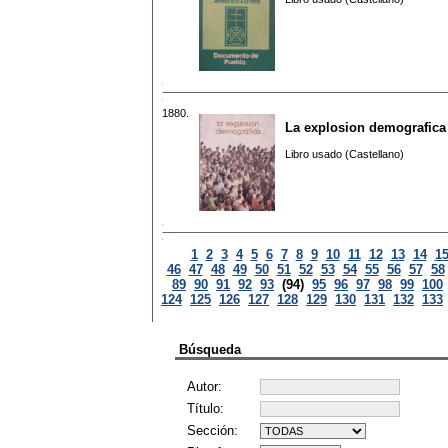
1880.
La explosion demografica
Libro usado (Castellano)
1
2
3
4
5
6
7
8
9
10
11
12
13
14
1
46
47
48
49
50
51
52
53
54
55
56
57
58
89
90
91
92
93
(94)
95
96
97
98
99
100
124
125
126
127
128
129
130
131
132
133
Búsqueda
Autor:
Título:
Sección: