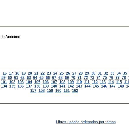
de
Anónimo
5
16
17
18
19
20
21
22
23
24
25
26
27
28
29
30
31
32
33
34
35
59
60
61
62
63
64
65
66
67
68
69
70
71
72
73
74
75
76
77
78
101
102
103
104
105
106
107
108
109
110
111
112
113
114
115
11
134
135
136
137
138
139
140
141
142
143
144
145
146
147
148
1
157
158
159
160
161
162
Libros usados ordenados por temas