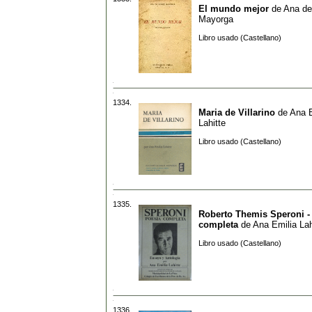
El mundo mejor
de
Ana d
Mayorga
Libro usado (Castellano)
1334.
Maria de Villarino
de
Ana E
Lahitte
Libro usado (Castellano)
1335.
Roberto Themis Speroni -
completa
de
Ana Emilia Lah
Libro usado (Castellano)
1336.