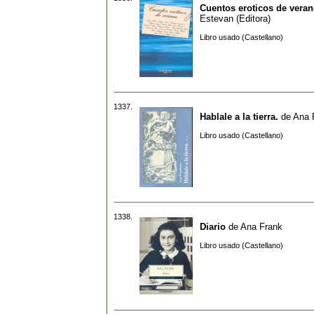
Cuentos eroticos de vera
Estevan (Editora)
Libro usado (Castellano)
1337.
Hablale a la tierra.
de
Ana 
Libro usado (Castellano)
1338.
Diario
de
Ana Frank
Libro usado (Castellano)