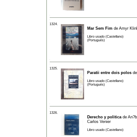
1324.
Mar Sem Fim
de
Amyr Klin
Libro usado (Castellano)
(Portugués)
1325.
Paratii entre dois polos
d
Libro usado (Castellano)
(Portugués)
1326.
Derecho y politica
de
An?ba
Carlos Venier
Libro usado (Castellano)