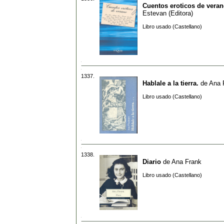
Cuentos eroticos de vera
Estevan (Editora)
Libro usado (Castellano)
1337.
Hablale a la tierra.
de
Ana 
Libro usado (Castellano)
1338.
Diario
de
Ana Frank
Libro usado (Castellano)