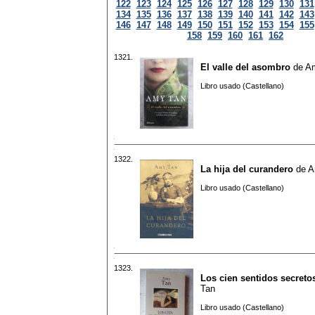
122
123
124
125
126
127
128
129
130
131
134
135
136
137
138
139
140
141
142
143
146
147
148
149
150
151
152
153
154
155
158
159
160
161
162
1321.
El valle del asombro
de
A
Libro usado (Castellano)
1322.
La hija del curandero
de
A
Libro usado (Castellano)
1323.
Los cien sentidos secreto
Tan
Libro usado (Castellano)