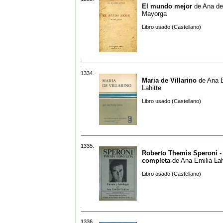
El mundo mejor
de
Ana d
Mayorga
Libro usado (Castellano)
1334.
Maria de Villarino
de
Ana E
Lahitte
Libro usado (Castellano)
1335.
Roberto Themis Speroni -
completa
de
Ana Emilia Lah
Libro usado (Castellano)
1336.