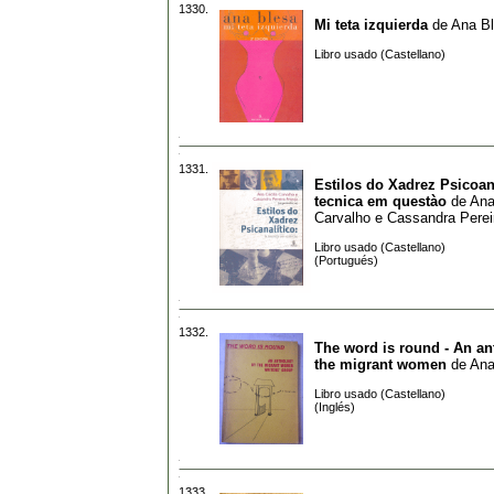
1330.
Mi teta izquierda
de
Ana B
Libro usado (Castellano)
1331.
Estilos do Xadrez Psicoana
tecnica em questào
de
Ana
Carvalho e Cassandra Perei
Libro usado (Castellano)
(Portugués)
1332.
The word is round - An an
the migrant women
de
An
Libro usado (Castellano)
(Inglés)
1333.