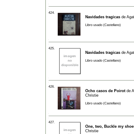
424.
Navidades tragicas
de
Agat
Libro usado (Castellano)
425.
Navidades tragicas
de
Agat
Libro usado (Castellano)
426.
Ocho casos de Poirot
de
A
Christie
Libro usado (Castellano)
427.
One, two, Buckle my shoe
Christie