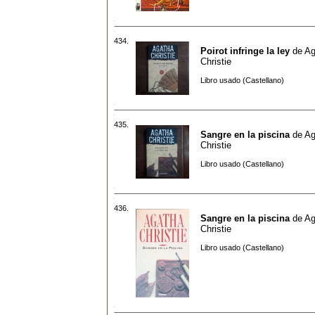
434.
Poirot infringe la ley
de
Ag
Christie
Libro usado (Castellano)
435.
Sangre en la piscina
de
Ag
Christie
Libro usado (Castellano)
436.
Sangre en la piscina
de
Ag
Christie
Libro usado (Castellano)