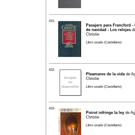
431.
Pasajero para Francford -
de navidad - Los relojes
d
Christie
Libro usado (Castellano)
432.
Pleamares de la vida
de
A
Christie
Libro usado (Castellano)
433.
Poirot infringe la ley
de
Ag
Christie
Libro usado (Castellano)