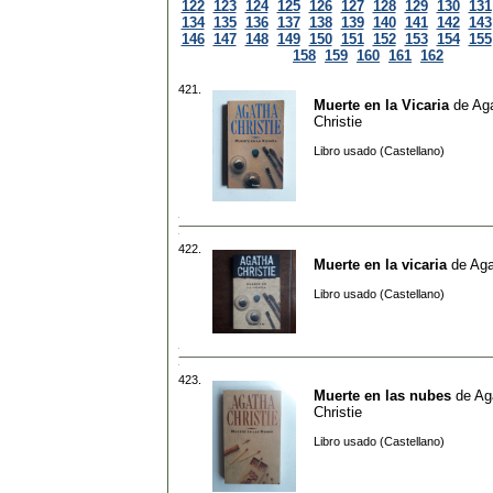
122
123
124
125
126
127
128
129
130
131
134
135
136
137
138
139
140
141
142
143
146
147
148
149
150
151
152
153
154
155
158
159
160
161
162
421.
Muerte en la Vicaria
de
Ag
Christie
Libro usado (Castellano)
422.
Muerte en la vicaria
de
Aga
Libro usado (Castellano)
423.
Muerte en las nubes
de
Ag
Christie
Libro usado (Castellano)