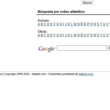
Búsqueda por orden alfabético
Autores:
A
B
C
D
E
F
G
H
I
J
K
L
M
N
Ñ
O
P
Q
R
S
T
U
V
Obras:
A
B
C
D
E
F
G
H
I
J
K
L
M
N
Ñ
O
P
Q
R
S
T
U
V
(c) Copyright 1999-2026 - elaleph.com - Contenidos propiedad de
elaleph.com