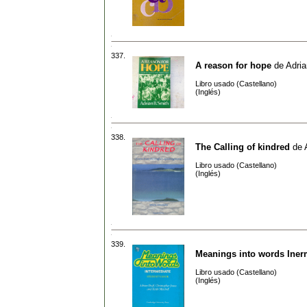
337.
A reason for hope
de
Adria
Libro usado (Castellano)
(Inglés)
338.
The Calling of kindred
de
Libro usado (Castellano)
(Inglés)
339.
Meanings into words Inerm
Libro usado (Castellano)
(Inglés)