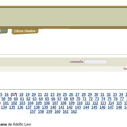
contraseña:
Re
15
16
(17)
18
19
20
21
22
23
24
25
26
27
28
29
30
31
32
33
34
58
59
60
61
62
63
64
65
66
67
68
69
70
71
72
73
74
75
76
77
0
101
102
103
104
105
106
107
108
109
110
111
112
113
114
115
1
134
135
136
137
138
139
140
141
142
143
144
145
146
147
148
1
157
158
159
160
161
162
mana
de
Adolfo Levi