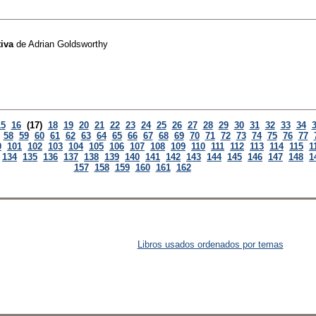
tiva
de
Adrian Goldsworthy
15
16
(17)
18
19
20
21
22
23
24
25
26
27
28
29
30
31
32
33
34
58
59
60
61
62
63
64
65
66
67
68
69
70
71
72
73
74
75
76
77
0
101
102
103
104
105
106
107
108
109
110
111
112
113
114
115
1
134
135
136
137
138
139
140
141
142
143
144
145
146
147
148
1
157
158
159
160
161
162
Libros usados ordenados por temas