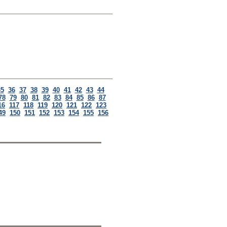
35
36
37
38
39
40
41
42
43
44
78
79
80
81
82
83
84
85
86
87
16
117
118
119
120
121
122
123
49
150
151
152
153
154
155
156