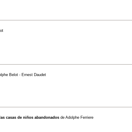
ot
lphe Belot - Ernest Daudet
 las casas de niños abandonados
de
Adolphe Ferriere