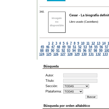
340.
Cesar - La biografía defini
Libro usado (Castellano)
1
2
3
4
5
6
7
8
9
10
11
12
13
14
45
46
47
48
49
50
51
52
53
54
55
56
57
88
89
90
91
92
93
94
95
96
97
98
99
10
124
125
126
127
128
129
130
131
132
133
Búsqueda
Autor:
Título:
Sección:
Plataforma:
Búsqueda por orden alfabético