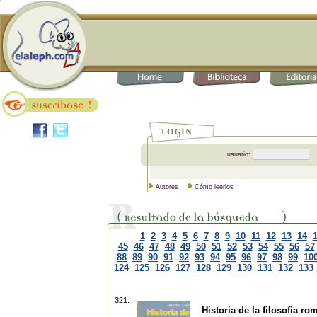
usuario:
Autores
Cómo leerlos
1
2
3
4
5
6
7
8
9
10
11
12
13
14
45
46
47
48
49
50
51
52
53
54
55
56
57
88
89
90
91
92
93
94
95
96
97
98
99
10
124
125
126
127
128
129
130
131
132
133
321.
Historia de la filosofia ro