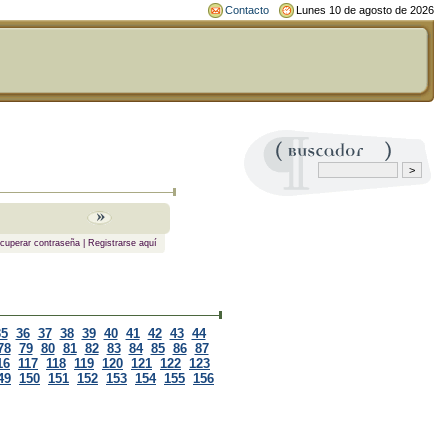
Contacto
Lunes 10 de agosto de 2026
cuperar contraseña
|
Registrarse aquí
35
36
37
38
39
40
41
42
43
44
78
79
80
81
82
83
84
85
86
87
16
117
118
119
120
121
122
123
49
150
151
152
153
154
155
156