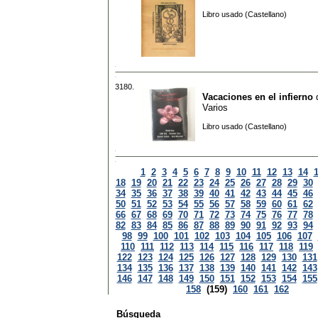
Libro usado (Castellano)
3180.
Vacaciones en el infierno
Varios
Libro usado (Castellano)
1
2
3
4
5
6
7
8
9
10
11
12
13
14
18
19
20
21
22
23
24
25
26
27
28
29
30
34
35
36
37
38
39
40
41
42
43
44
45
46
50
51
52
53
54
55
56
57
58
59
60
61
62
66
67
68
69
70
71
72
73
74
75
76
77
78
82
83
84
85
86
87
88
89
90
91
92
93
94
98
99
100
101
102
103
104
105
106
107
110
111
112
113
114
115
116
117
118
119
122
123
124
125
126
127
128
129
130
131
134
135
136
137
138
139
140
141
142
143
146
147
148
149
150
151
152
153
154
155
158
(159)
160
161
162
Búsqueda