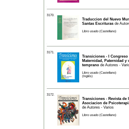
3170.
Traduccion del Nuevo Mun
Santas Escrituras
de
Autor
Libro usado (Castellano)
3171.
Transiciones - I Congreso
Maternidad, Paternidad y 
temprano
de
Autores - Vari
Libro usado (Castellano)
(Inglés)
3172.
Transiciones - Revista de 
Asociacion de Psicoterapi
de
Autores - Varios
Libro usado (Castellano)