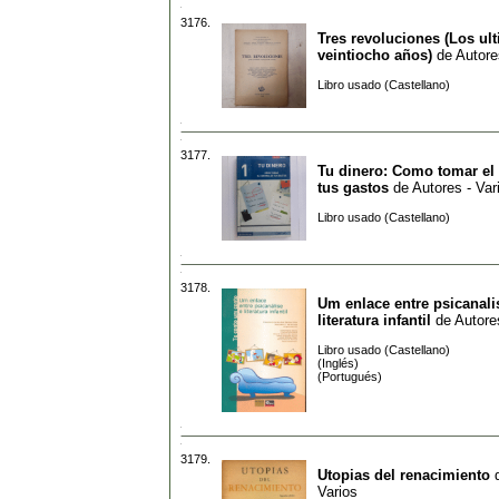
3176.
Tres revoluciones (Los ul
veintiocho años)
de
Autore
Libro usado (Castellano)
3177.
Tu dinero: Como tomar el 
tus gastos
de
Autores - Var
Libro usado (Castellano)
3178.
Um enlace entre psicanali
literatura infantil
de
Autore
Libro usado (Castellano)
(Inglés)
(Portugués)
3179.
Utopias del renacimiento
Varios