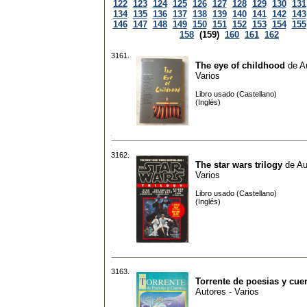
122
123
124
125
126
127
128
129
130
131
134
135
136
137
138
139
140
141
142
143
146
147
148
149
150
151
152
153
154
155
158
(159)
160
161
162
3161.
The eye of childhood
de
A
Varios
Libro usado (Castellano)
(Inglés)
3162.
The star wars trilogy
de
Au
Varios
Libro usado (Castellano)
(Inglés)
3163.
Torrente de poesias y cue
Autores - Varios