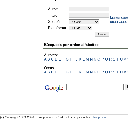
Autor:
Título:
Libros usa
Sección:
ordenados
Plataforma:
Búsqueda por orden alfabético
Autores:
A
B
C
D
E
F
G
H
I
J
K
L
M
N
Ñ
O
P
Q
R
S
T
U
V
Obras:
A
B
C
D
E
F
G
H
I
J
K
L
M
N
Ñ
O
P
Q
R
S
T
U
V
(c) Copyright 1999-2026 - elaleph.com - Contenidos propiedad de
elaleph.com