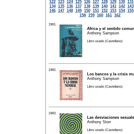
122
123
124
125
126
127
128
129
130
131
134
135
136
137
138
139
140
141
142
143
146
147
148
149
150
151
152
153
154
155
158
159
160
161
162
1981.
Africa y el sentido comu
Anthony Sampson
Libro usado (Castellano)
1982.
Los bancos y la crisis m
Anthony Sampson
Libro usado (Castellano)
1983.
Las desviaciones sexual
Anthony Storr
Libro usado (Castellano)