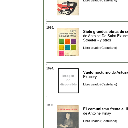
Libro usado (Castellano)
1993.
Siete grandes obras de s
de
Antoine De Saint Exupe
Streeter - y otros
Libro usado (Castellano)
1994.
Vuelo nocturno
de
Antoin
Exupery
Libro usado (Castellano)
1995.
El comunismo frente al l
de
Antoine Pinay
Libro usado (Castellano)