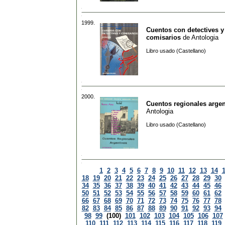
1999.
Cuentos con detectives y
comisarios
de
Antologia
Libro usado (Castellano)
2000.
Cuentos regionales arge
Antologia
Libro usado (Castellano)
1
2
3
4
5
6
7
8
9
10
11
12
13
14
18
19
20
21
22
23
24
25
26
27
28
29
30
34
35
36
37
38
39
40
41
42
43
44
45
46
50
51
52
53
54
55
56
57
58
59
60
61
62
66
67
68
69
70
71
72
73
74
75
76
77
78
82
83
84
85
86
87
88
89
90
91
92
93
94
98
99
(100)
101
102
103
104
105
106
107
110
111
112
113
114
115
116
117
118
119