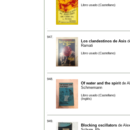
Libro usado (Castellano)
947.
Los clandestinos de Asis
d
Ramati
Libro usado (Castellano)
948.
Of water and the spirit
de
A
Schmemann
Libro usado (Castellano)
(Inglés)
949.
Blocking oscillators
de
Ale
Schure, Ph