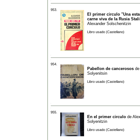
953.
El primer circulo "Una est
carne viva de la Rusia Stal
Alexander Solschenitzin
Libro usado (Castellano)
954.
Pabellon de cancerosos
d
Solyenitsin
Libro usado (Castellano)
955.
En el primer circulo
de
Ale
Solyenitzin
Libro usado (Castellano)