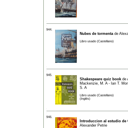
944.
Nubes de tormenta
de
Alex
Libro usado (Castellano)
945.
Shakespeare quiz book
de
Mackenzie, M. A - Ian T. Mor
S. A
Libro usado (Castellano)
(Inglés)
946.
Introduccion al estudio de
Alexander Petrie