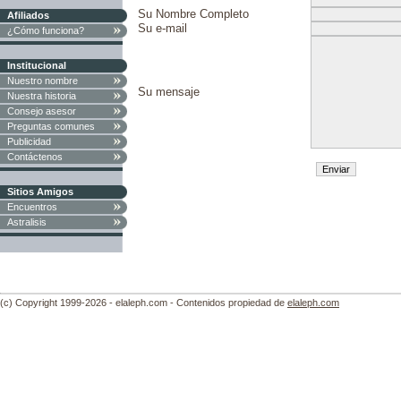
Su Nombre Completo
Afiliados
Su e-mail
¿Cómo funciona?
Institucional
Nuestro nombre
Su mensaje
Nuestra historia
Consejo asesor
Preguntas comunes
Publicidad
Contáctenos
Sitios Amigos
Encuentros
Astralisis
(c) Copyright 1999-2026 - elaleph.com - Contenidos propiedad de
elaleph.com