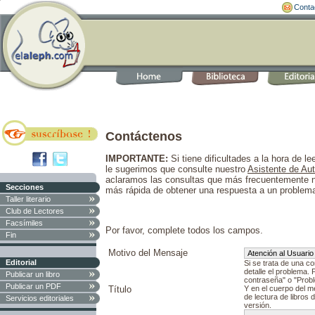
Conta
Contáctenos
IMPORTANTE:
Si tiene dificultades a la hora de lee
le sugerimos que consulte nuestro
Asistente de Au
aclaramos las consultas que más frecuentemente n
Secciones
más rápida de obtener una respuesta a un problema
Taller literario
Club de Lectores
Facsímiles
Por favor, complete todos los campos.
Fin
Motivo del Mensaje
Editorial
Si se trata de una con
detalle el problema.
Publicar un libro
contraseña" o "Probl
Publicar un PDF
Título
Y en el cuerpo del 
de lectura de libros 
Servicios editoriales
versión.